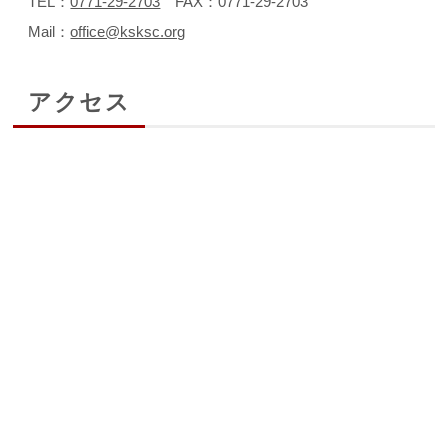
TEL：
0771-29-2703
FAX：0771-29-2703
Mail：
office@ksksc.org
アクセス