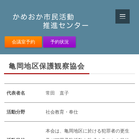
会議室予約
予約状況
亀岡地区保護観察協会
代表者名
常田 直子
活動分野
社会教育・奉仕
本会は、亀岡地区に於ける犯罪者の更生