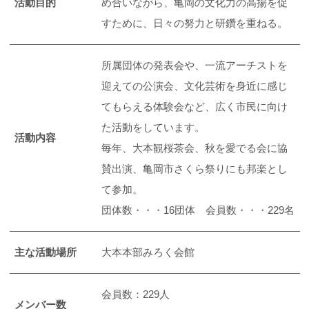
活動目的
め合いながら、亀岡の文化力の高揚を促
すために、日々の努力と研鑽を重ねる。
所属団体の発表会や、一流アーチストを
迎えての公演会、文化芸術を身近に感じ
てもらえる体験会など、広く市民に向け
た活動をしています。
活動内容
毎年、大本観桜茶会、秋を愛でる会に協
賛出演、亀岡市さくら祭りにも邦楽とし
て参加。
団体数・・・16団体 会員数・・・229名
主な活動場所
大本本部みろく会館
会員数：229人
メンバー数